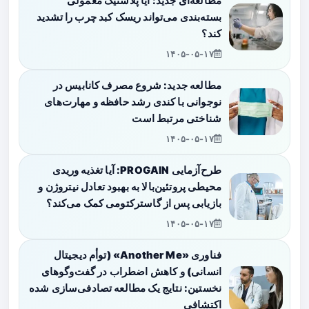
مطالعه‌ای جدید: آیا پلاستیک معمولی
بسته‌بندی می‌تواند ریسک کبد چرب را تشدید
کند؟
۱۴۰۵-۰۵-۱۷
مطالعه جدید: شروع مصرف کانابیس در
نوجوانی با کندی رشد حافظه و مهارت‌های
شناختی مرتبط است
۱۴۰۵-۰۵-۱۷
طرح‌آزمایی PROGAIN: آیا تغذیه وریدی
محیطی پروتئین‌بالا به بهبود تعادل نیتروژن و
بازیابی پس از گاسترکتومی کمک می‌کند؟
۱۴۰۵-۰۵-۱۷
فناوری «Another Me» (توأم دیجیتال
انسانی) و کاهش اضطراب در گفت‌وگوهای
نخستین: نتایج یک مطالعه تصادفی‌سازی شده
اکتشافی