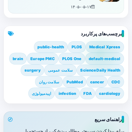
۱۴۰۵-۰۵-۱۷
برچسب‌های پرکاربرد
public-health
PLOS
Medical Xpress
brain
Europe PMC
PLOS One
default-medical
ScienceDaily Health
سلامت عمومی
surgery
CDC
cancer
PubMed
سلامت روان
cardiology
FDA
infection
اپیدمیولوژی
راهنمای سریع
برای پیدا کردن سریع‌تر مطالب پزشکی، از جستجو یا