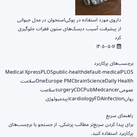
داروی مورد استفاده در پوکی‌استخوان در مدل حیوانی
از پیشرفت آسیب دیسک‌های ستون فقرات جلوگیری
کرد
۱۴۰۵-۰۵-۱۶
برچسب‌های پرکاربرد
Medical Xpress
PLOS
public-health
default-medical
PLOS
ScienceDaily Health
brain
Europe PMC
One
سلامت
عمومی
cancer
PubMed
CDC
surgery
سلامت
روان
infection
FDA
cardiology
اپیدمیولوژی
راهنمای سریع
برای پیدا کردن سریع‌تر مطالب پزشکی، از جستجو یا برچسب‌های
پرکاربرد استفاده کنید.