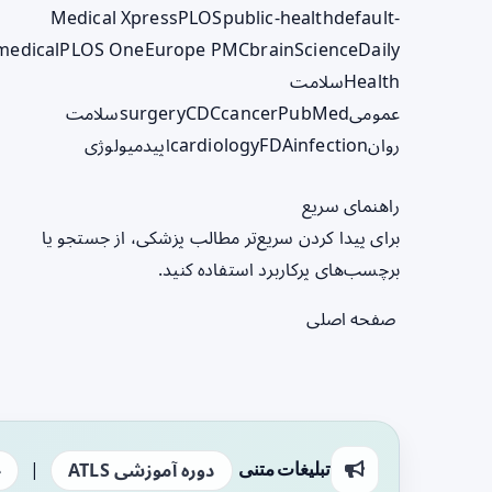
Medical Xpress
PLOS
public-health
default-
medical
PLOS One
Europe PMC
brain
ScienceDaily
Health
سلامت
عمومی
PubMed
cancer
CDC
surgery
سلامت
روان
infection
FDA
cardiology
اپیدمیولوژی
راهنمای سریع
برای پیدا کردن سریع‌تر مطالب پزشکی، از جستجو یا
برچسب‌های پرکاربرد استفاده کنید.
صفحه اصلی
|
تبلیغات متنی
دوره آموزشی ATLS
ج