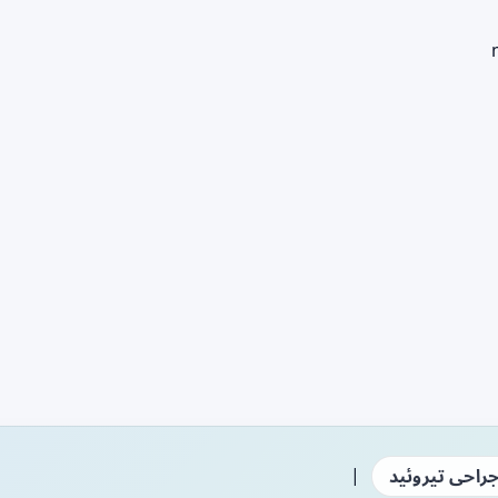
|
راحی تیروئید