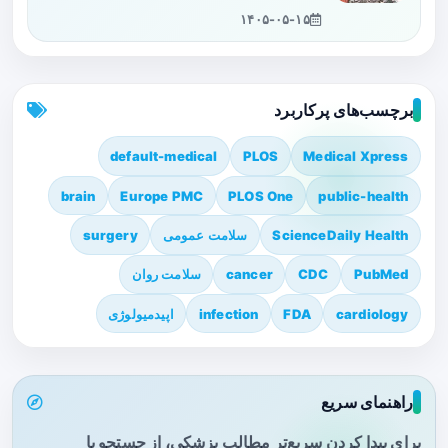
۱۴۰۵-۰۵-۱۵
برچسب‌های پرکاربرد
default-medical
PLOS
Medical Xpress
brain
Europe PMC
PLOS One
public-health
ScienceDaily Health
سلامت عمومی
surgery
PubMed
CDC
cancer
سلامت روان
cardiology
FDA
infection
اپیدمیولوژی
راهنمای سریع
برای پیدا کردن سریع‌تر مطالب پزشکی، از جستجو یا