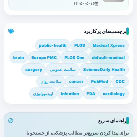
۱۴۰۵-۰۵-۱۶
برچسب‌های پرکاربرد
public-health
PLOS
Medical Xpress
brain
Europe PMC
PLOS One
default-medical
ScienceDaily Health
سلامت عمومی
surgery
CDC
PubMed
cancer
سلامت روان
cardiology
FDA
infection
اپیدمیولوژی
راهنمای سریع
برای پیدا کردن سریع‌تر مطالب پزشکی، از جستجو یا