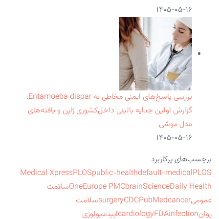
۱۴۰۵-۰۵-۱۶
بررسی پاسخ‌های ایمنی مخاطی به Entamoeba dispar:
گزارش اولین جدایه بالینی داخل‌کشوری ژاپن و یافته‌های
مدل موشی
۱۴۰۵-۰۵-۱۶
برچسب‌های پرکاربرد
Medical Xpress
PLOS
public-health
default-medical
PLOS
ScienceDaily Health
brain
Europe PMC
One
سلامت
عمومی
cancer
PubMed
CDC
surgery
سلامت
روان
infection
FDA
cardiology
اپیدمیولوژی