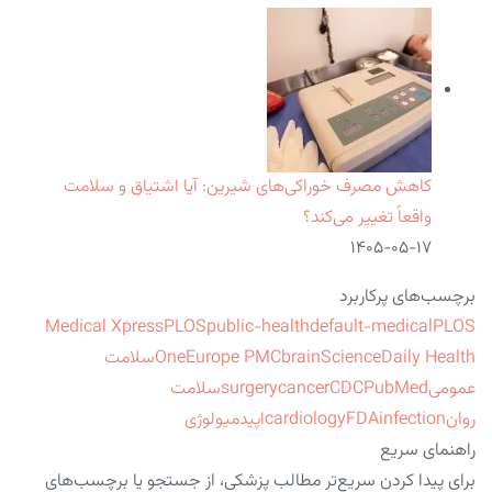
کاهش مصرف خوراکی‌های شیرین: آیا اشتیاق و سلامت
واقعاً تغییر می‌کند؟
۱۴۰۵-۰۵-۱۷
برچسب‌های پرکاربرد
Medical Xpress
PLOS
public-health
default-medical
PLOS
ScienceDaily Health
brain
Europe PMC
One
سلامت
عمومی
PubMed
CDC
cancer
surgery
سلامت
روان
infection
FDA
cardiology
اپیدمیولوژی
راهنمای سریع
برای پیدا کردن سریع‌تر مطالب پزشکی، از جستجو یا برچسب‌های