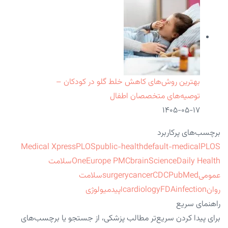
بهترین روش‌های کاهش خلط گلو در کودکان –
توصیه‌های متخصصان اطفال
۱۴۰۵-۰۵-۱۷
برچسب‌های پرکاربرد
Medical Xpress
PLOS
public-health
default-medical
PLOS
ScienceDaily Health
brain
Europe PMC
One
سلامت
عمومی
PubMed
CDC
cancer
surgery
سلامت
روان
infection
FDA
cardiology
اپیدمیولوژی
راهنمای سریع
برای پیدا کردن سریع‌تر مطالب پزشکی، از جستجو یا برچسب‌های