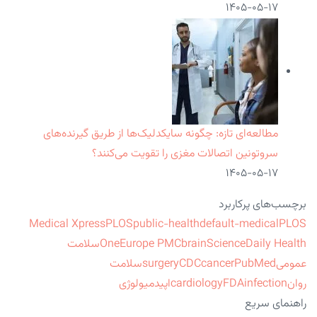
۱۴۰۵-۰۵-۱۷
مطالعه‌ای تازه: چگونه سایکدلیک‌ها از طریق گیرنده‌های
سروتونین اتصالات مغزی را تقویت می‌کنند؟
۱۴۰۵-۰۵-۱۷
برچسب‌های پرکاربرد
Medical Xpress
PLOS
public-health
default-medical
PLOS
ScienceDaily Health
brain
Europe PMC
One
سلامت
عمومی
PubMed
cancer
CDC
surgery
سلامت
روان
infection
FDA
cardiology
اپیدمیولوژی
راهنمای سریع