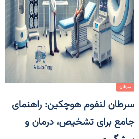
سرطان
سرطان لنفوم هوچکین: راهنمای
جامع برای تشخیص، درمان و