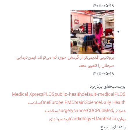
۱۴۰۵-۰۵-۱۸
پروتئینی قدیمی‌تر از گردش خون که می‌تواند ایمن‌درمانی
سرطان را تغییر دهد
۱۴۰۵-۰۵-۱۸
برچسب‌های پرکاربرد
Medical Xpress
PLOS
public-health
default-medical
PLOS
ScienceDaily Health
brain
Europe PMC
One
سلامت
عمومی
PubMed
CDC
cancer
surgery
سلامت
روان
infection
FDA
cardiology
اپیدمیولوژی
راهنمای سریع