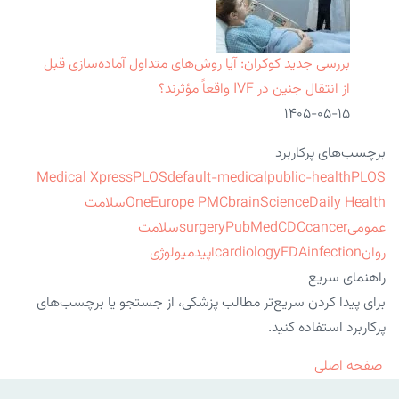
بررسی جدید کوکران: آیا روش‌های متداول آماده‌سازی قبل
از انتقال جنین در IVF واقعاً مؤثرند؟
۱۴۰۵-۰۵-۱۵
برچسب‌های پرکاربرد
Medical Xpress
PLOS
default-medical
public-health
PLOS
ScienceDaily Health
brain
Europe PMC
One
سلامت
عمومی
cancer
CDC
PubMed
surgery
سلامت
روان
infection
FDA
cardiology
اپیدمیولوژی
راهنمای سریع
برای پیدا کردن سریع‌تر مطالب پزشکی، از جستجو یا برچسب‌های
پرکاربرد استفاده کنید.
صفحه اصلی