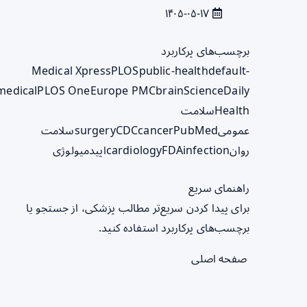
۱۴۰۵-۰۵-۱۷
برچسب‌های پرکاربرد
Medical Xpress
PLOS
public-health
default-
medical
PLOS One
Europe PMC
brain
ScienceDaily
Health
سلامت
عمومی
PubMed
cancer
CDC
surgery
سلامت
روان
infection
FDA
cardiology
اپیدمیولوژی
راهنمای سریع
برای پیدا کردن سریع‌تر مطالب پزشکی، از جستجو یا
برچسب‌های پرکاربرد استفاده کنید.
صفحه اصلی