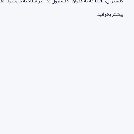
کلسترول، LDL که به عنوان “کلسترول بد” نیز شناخته می‌شود، نقش مهمی در بروز بیماری‌های…
بیشتر بخوانید