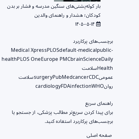
بار کوله‌پشتی‌های سنگین مدرسه و فشار بر بدن
کودکان؛ هشدار و راهنمای والدین
۱۴۰۵-۰۵-۱۴
برچسب‌های پرکاربرد
Medical Xpress
PLOS
default-medical
public-
health
PLOS One
Europe PMC
brain
ScienceDaily
Health
سلامت
عمومی
CDC
cancer
PubMed
surgery
سلامت
روان
WHO
infection
FDA
cardiology
راهنمای سریع
برای پیدا کردن سریع‌تر مطالب پزشکی، از جستجو یا
برچسب‌های پرکاربرد استفاده کنید.
صفحه اصلی