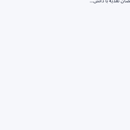
صصان تغذیه با دانش…