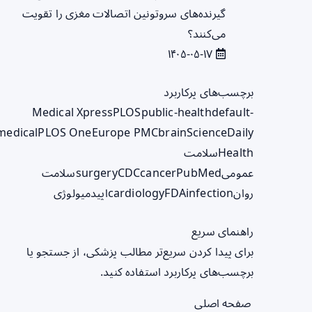
گیرنده‌های سروتونین اتصالات مغزی را تقویت
می‌کنند؟
۱۴۰۵-۰۵-۱۷
برچسب‌های پرکاربرد
Medical Xpress
PLOS
public-health
default-
medical
PLOS One
Europe PMC
brain
ScienceDaily
Health
سلامت
عمومی
PubMed
cancer
CDC
surgery
سلامت
روان
infection
FDA
cardiology
اپیدمیولوژی
راهنمای سریع
برای پیدا کردن سریع‌تر مطالب پزشکی، از جستجو یا
برچسب‌های پرکاربرد استفاده کنید.
صفحه اصلی