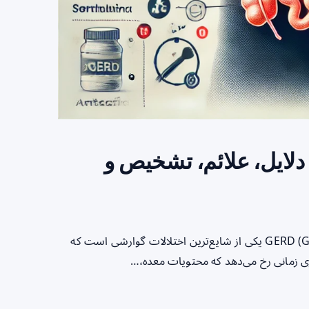
اکس معده به مری (GERD): دلایل، علائم، تشخیص و
ریفلاکس معده به مری یا GERD (Gastroesophageal Reflux Disease) یکی از شایع‌ترین اختلالات گوارشی است که
اری زمانی رخ می‌دهد که محتویات معده،…