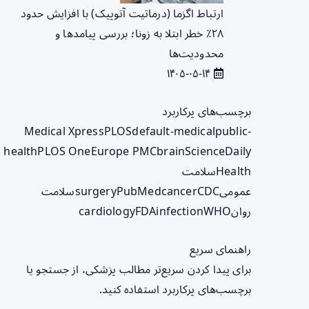
ارتباط اگزما (درماتیت آتوپیک) با افزایش حدود
۲۸٪ خطر ابتلا به زونا؛ بررسی پیامدها و
محدودیت‌ها
۱۴۰۵-۰۵-۱۴
برچسب‌های پرکاربرد
Medical Xpress
PLOS
default-medical
public-
health
PLOS One
Europe PMC
brain
ScienceDaily
Health
سلامت
عمومی
CDC
cancer
PubMed
surgery
سلامت
روان
WHO
infection
FDA
cardiology
راهنمای سریع
برای پیدا کردن سریع‌تر مطالب پزشکی، از جستجو یا
برچسب‌های پرکاربرد استفاده کنید.