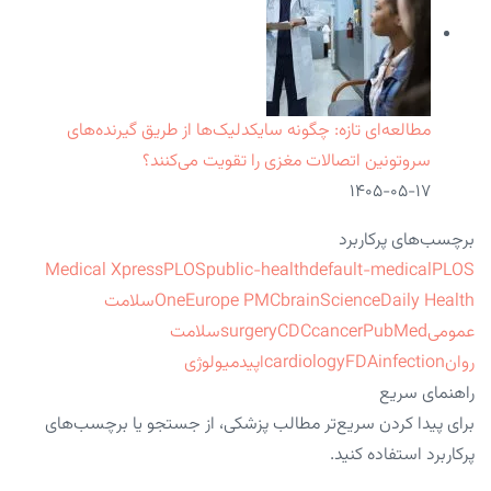
مطالعه‌ای تازه: چگونه سایکدلیک‌ها از طریق گیرنده‌های
سروتونین اتصالات مغزی را تقویت می‌کنند؟
۱۴۰۵-۰۵-۱۷
برچسب‌های پرکاربرد
Medical Xpress
PLOS
public-health
default-medical
PLOS
ScienceDaily Health
brain
Europe PMC
One
سلامت
عمومی
PubMed
cancer
CDC
surgery
سلامت
روان
infection
FDA
cardiology
اپیدمیولوژی
راهنمای سریع
برای پیدا کردن سریع‌تر مطالب پزشکی، از جستجو یا برچسب‌های
پرکاربرد استفاده کنید.