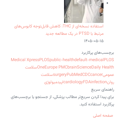
استفاده نسخه‌ای از THC: کاهش قابل‌توجه کابوس‌های
مرتبط با PTSD در یک مطالعه جدید
۱۴۰۵-۰۵-۱۵
برچسب‌های پرکاربرد
Medical Xpress
PLOS
public-health
default-medical
PLOS
ScienceDaily Health
brain
Europe PMC
One
سلامت
عمومی
cancer
CDC
PubMed
surgery
سلامت
روان
infection
FDA
cardiology
اپیدمیولوژی
راهنمای سریع
برای پیدا کردن سریع‌تر مطالب پزشکی، از جستجو یا برچسب‌های
پرکاربرد استفاده کنید.
صفحه اصلی