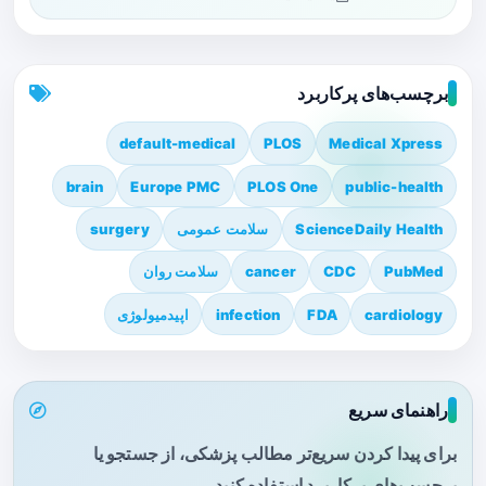
برچسب‌های پرکاربرد
default-medical
PLOS
Medical Xpress
brain
Europe PMC
PLOS One
public-health
ScienceDaily Health
سلامت عمومی
surgery
PubMed
CDC
cancer
سلامت روان
cardiology
FDA
infection
اپیدمیولوژی
راهنمای سریع
برای پیدا کردن سریع‌تر مطالب پزشکی، از جستجو یا
برچسب‌های پرکاربرد استفاده کنید.