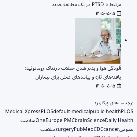
مرتبط با PTSD در یک مطالعه جدید
۱۴۰۵-۰۵-۱۵
آلودگی هوا و بدتر شدن حملات دردناک روماتوئید:
یافته‌های تازه و پیامدهای عملی برای بیماران
۱۴۰۵-۰۵-۱۵
برچسب‌های پرکاربرد
Medical Xpress
PLOS
default-medical
public-health
PLOS
ScienceDaily Health
brain
Europe PMC
One
سلامت
عمومی
cancer
CDC
PubMed
surgery
سلامت