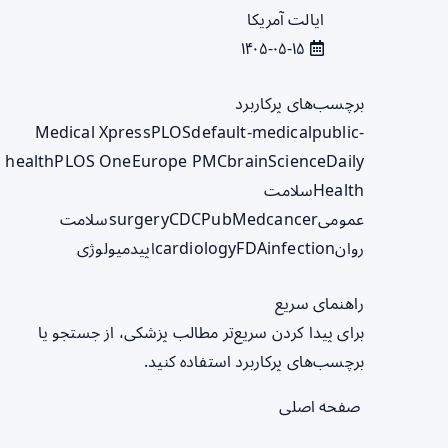
ایالت آمریکا
۱۴۰۵-۰۵-۱۵
برچسب‌های پرکاربرد
Medical Xpress
PLOS
default-medical
public-
health
PLOS One
Europe PMC
brain
ScienceDaily
Health
سلامت
عمومی
cancer
PubMed
CDC
surgery
سلامت
روان
infection
FDA
cardiology
اپیدمیولوژی
راهنمای سریع
برای پیدا کردن سریع‌تر مطالب پزشکی، از جستجو یا
برچسب‌های پرکاربرد استفاده کنید.
صفحه اصلی