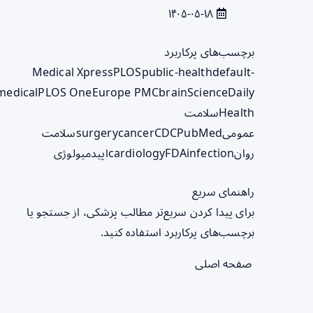
۱۴۰۵-۰۵-۱۸
برچسب‌های پرکاربرد
Medical Xpress
PLOS
public-health
default-
medical
PLOS One
Europe PMC
brain
ScienceDaily
Health
سلامت
عمومی
PubMed
CDC
cancer
surgery
سلامت
روان
infection
FDA
cardiology
اپیدمیولوژی
راهنمای سریع
برای پیدا کردن سریع‌تر مطالب پزشکی، از جستجو یا
برچسب‌های پرکاربرد استفاده کنید.
صفحه اصلی