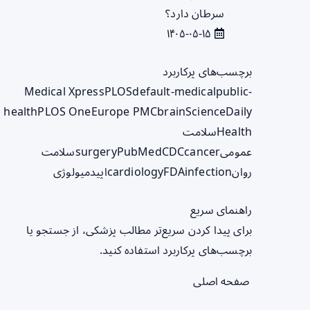
سرطان دارد؟
۱۴۰۵-۰۵-۱۵
برچسب‌های پرکاربرد
Medical Xpress
PLOS
default-medical
public-
health
PLOS One
Europe PMC
brain
ScienceDaily
Health
سلامت
عمومی
cancer
CDC
PubMed
surgery
سلامت
روان
infection
FDA
cardiology
اپیدمیولوژی
راهنمای سریع
برای پیدا کردن سریع‌تر مطالب پزشکی، از جستجو یا
برچسب‌های پرکاربرد استفاده کنید.
صفحه اصلی