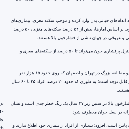
 اندام‌های حیاتی بدن وارد کرده و موجب سکته مغزی، بیماری‌های
مزمن کلیوی، نارسایی قلبی و حتی زوال عقل (دمانس) شود. بر اساس آمارها، بیش از ۵۴ درصد سکته‌های مغزی، ۵۰ درصد
نوحی تصریح کرد: مطالعات نشان داده است که درمان و کنترل پرفشاری خون می‌تواند تا ۵۰ درصد از سکته‌های مغزی و
وی در خصوص وضعیت فشارخون در ایران نیز گفت: نتایج دو مطالعه بزرگ در تهران و اصفهان که روی حدود ۱۵ هزار نفر
انجام شده، نشان می‌دهد شیوع فشارخون بالا در کشور نیز قابل توجه است؛ به طوری که حدود ۲۰ درصد افراد ۲۵ تا ۶۰ سال
بر
عضو پیوسته فرهنگستان علوم پزشکی تأکید کرد: ابتلا به فشارخون بالا در سنین زیر ۲۷ سال یک زنگ خطر جدی است و نشان
t-
یرانه در نسل جوان معطوف شود.
ly
ین است، افزود: بسیاری از افراد از بیماری خود اطلاع ندارند و
th