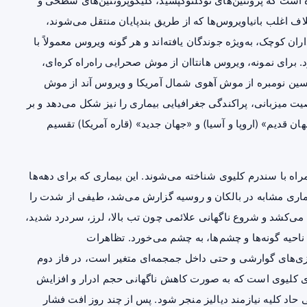
است که پروتئین‌های نوکلئوکپسید، گلیکوپروتئین‌های سطحی و
رخلاف اغلب بانیاویروس‌ها که از طریق بندپایان منتقل می‌شوند،
ان کوچک، به‌ویژه جوندگان یافته‌اند و هر گونه ویروس معمولاً با
 برای نمونه، ویروس هانتاان از موش صحرایی راه‌راه کره‌ای،
سین نومبره از موش آهوی شمال آمریکا و ویروس آند از موش
صیت میزبانی، پراکندگی جغرافیایی بیماری را نیز شکل می‌دهد و بر
ن قدیم» (اروپا و آسیا) و «جهان جدید» (قاره آمریکا) تقسیم
راه با سندرم کلیوی شناخته می‌شوند. این بیماری که برای دهه‌ها
 بیماری مشابه در بالکان و روسیه گزارش می‌شد، طیفی از شدت را
می‌کشد و شروع ناگهانی علائمی چون تب بالا، لرز، سردرد شدید،
احیه گونه‌ها و چشم‌ها، به چشم می‌خورد. تظاهرات
زی‌های گوارشی و حتی داخل جمجمه‌ای متغیر است، در فاز دوم
ی کلیوی است که به صورت کاهش ناگهانی حجم ادرار و افزایش
حاد کلیه نیازمند
دیالیز
منجر شود. پس از چند روز افت
فشار