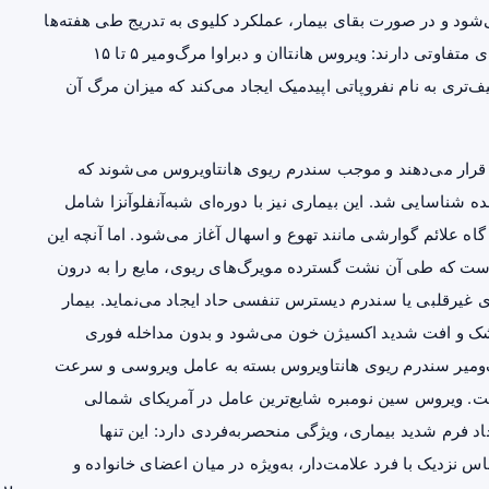
‌شود و در صورت بقای بیمار، عملکرد کلیوی به تدریج طی هفته‌ها
تا ماه‌ها بهبود می‌یابد. گونه‌های مختلف جهان قدیم شدت‌های متفاوتی دارند: ویروس هانتاان و دبراوا مرگ‌ومیر ۵ تا ۱۵
تری به نام نفروپاتی اپیدمیک ایجاد می‌کند که میزان مرگ آن
ف قرار می‌دهند و موجب سندرم ریوی هانتاویروس می‌شوند که
شه ایالات متحده شناسایی شد. این بیماری نیز با دوره‌ای شبه‌آنفلوآنزا شامل
اه علائم گوارشی مانند تهوع و اسهال آغاز می‌شود. اما آنچه این
ی است که طی آن نشت گسترده مویرگ‌های ریوی، مایع را به درون
ی
غیرقلبی یا سندرم دیسترس تنفسی حاد ایجاد می‌نماید. بیمار
ک
و افت شدید اکسیژن خون می‌شود و بدون مداخله فوری
‌ومیر سندرم ریوی هانتاویروس بسته به عامل ویروسی و سرعت
یژه بین ۳۰ تا ۵۰ درصد متغیر است. ویروس سین نومبره شایع‌ترین عامل در آمریکای شمالی
د فرم شدید بیماری، ویژگی منحصربه‌فردی دارد: این تنها
س نزدیک با فرد علامت‌دار، به‌ویژه در میان اعضای خانواده و
بر