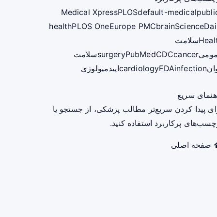
Medical Xpress
PLOS
default-medical
publi
health
PLOS One
Europe PMC
brain
ScienceDai
Heal
سلامت
ومی
cancer
CDC
PubMed
surgery
سلامت
ان
infection
FDA
cardiology
اپیدمیولوژی
هنمای سریع
ای پیدا کردن سریع‌تر مطالب پزشکی، از جستجو یا
چسب‌های پرکاربرد استفاده کنید.
صفحه اصلی