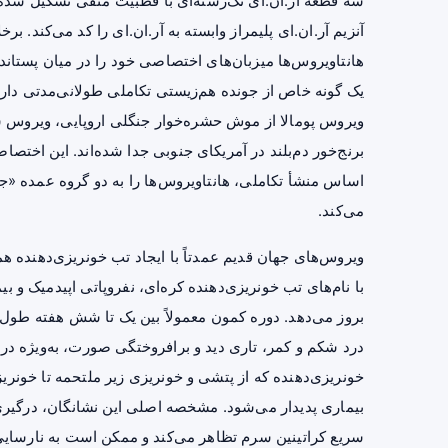
سه قطعه آر.ان.ای تک‌رشته‌ای با قطبیت منفی تشکیل شده 
آنزیم آر.ان.ای پلیمراز وابسته به آر.ان.ای را کد می‌کند. ب
هانتاویروس‌ها میزبان‌های اختصاصی خود را در میان پستاندار
یک گونه خاص از جونده هم‌زیستی تکاملی طولانی‌مدتی دارد.
ویروس پومالا از موش حشره‌خوار جنگلی اروپایی، ویروس 
برنج‌خور دم‌بلند در آمریکای جنوبی جدا شده‌اند. این اختصا
اساس منشأ تکاملی، هانتاویروس‌ها را به دو گروه عمده «جها
می‌کند.
ویروس‌های جهان قدیم عمدتاً با ایجاد تب خونریزی‌دهنده هم
با نام‌های تب خونریزی‌دهنده کره‌ای، نفروپاتی اپیدمیک و
بروز می‌دهد. دوره کمون معمولاً بین یک تا شش هفته طول 
درد
شکم و کمر، تاری دید و برافروختگی صورت، به‌ویژه در ن
خونریزی‌دهنده که از پتشی و
خونریزی
زیر ملتحمه تا خونری
بیماری پدیدار می‌شود. مشخصه اصلی این نشانگان، درگیر
سریع کراتینین
سرم
تظاهر می‌کند و ممکن است به نارسایی 