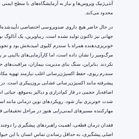
آنتی‌ژنیک ویروس‌ها و نیاز به آزمایشگاه‌های با سطح ایمنی
محدود می‌کند.
در حال حاضر هیچ داروی ضدویروسی اختصاصی تأییدشده‌ای 
جهانی نیز تاکنون تولید نشده است. ریباویرین، یک آنالوگ ن
خونریزی‌دهنده همراه با سندرم کلیوی امیدبخش بود و تج
مرگ‌ومیر را نشان داده است، اما
کارآزمایی‌های بالینی
بر ر
نکردند. بنابراین، سنگ بنای مدیریت بیماران، مراقبت‌های
سندرم ریوی، حفظ اکسیژن‌رسانی اغلب نیازمند تهویه مکانی
پیشرفته مانند اکسیژن‌رسانی غشایی برون‌پیکری است. در 
اضافه‌بار حجمی در فاز کم‌ادراری و دیالیز به‌موقع، حیاتی
شدت خونریزی نیاز شود. رویکردهای نوین درمانی مانند استفا
مهارکننده مسیرهای ایمنی‌زایی هنوز در مراحل تحقیقاتی قرا
فقدان درمان قطعی، اهمیت راهبردهای پیشگیری را دوچندان
اصلی پیشگیری، به حداقل رساندن تماس انسان با این حیوان