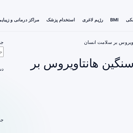
شکی
BMI
رژیم لاغری
استخدام پزشک
مراکز درمانی و زیبای
اویروس بر سلامت انسان
جس
نگین هانتاویروس بر
دس
جد