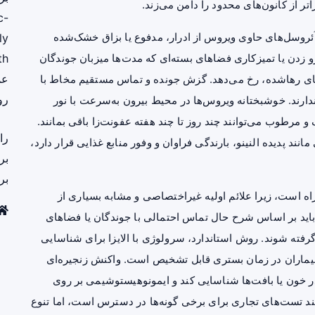
 از کانون‌های محدود را دامن می‌زند.
c-
 آئروسل‌های حاوی ویروس از ادرار، مدفوع یا بزاق خشک‌شده
ly
و زدن یا تمیزکاری فضاهای بسته‌ای که مدت‌ها میزبان جوندگان
th
عم
ودروهای رهاشده، رخ می‌دهد. گزش جونده و تماس مستقیم مخاط با
رو
ی ندارند. خوشبختانه ویروس‌ها در محیط بیرون به‌سرعت با نور
مرطوب می‌توانند چند روز تا چند هفته عفونت‌زا باقی بمانند.
را
ند پدیده النینو، بارندگی فراوان و وفور منابع غذایی قرار دارد،
بر
بر
 است، زیرا علائم اولیه غیراختصاصی و مشابه بسیاری از
اید بر اساس شرح حال تماس احتمالی با جوندگان یا فضاهای
فته شوند. روش استاندارد، سرولوژی با الایزا برای شناسایی
است که در اکثر بیماران در زمان بستری قابل تشخیص است. واکنش زنجیره‌ای
در خون یا بافت‌ها شناسایی کند و ایمونوهیستوشیمی بر روی
چند تست‌های تجاری برای برخی گونه‌ها در دسترس است، اما تنوع