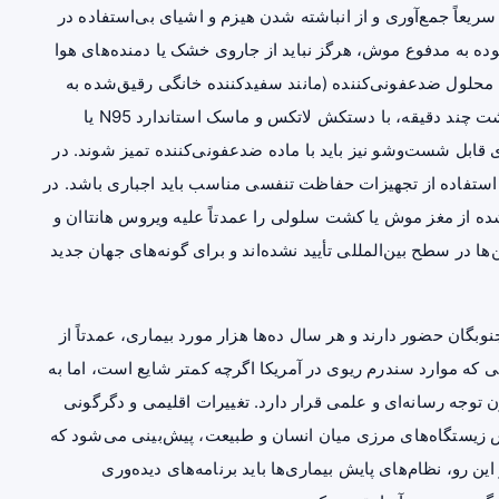
ریعاً جمع‌آوری و از انباشته شدن هیزم و اشیای بی‌استفاده در
وده به مدفوع موش، هرگز نباید از جاروی خشک یا دمنده‌های هوا
ا محلول ضدعفونی‌کننده (مانند سفیدکننده خانگی رقیق‌شده به
نسبت یک به ده) بر روی فضولات اسپری شود و پس از گذشت چند دقیقه، با دستکش لاتکس و ماسک استاندارد N95 یا
ای قابل شست‌وشو نیز باید با ماده ضدعفونی‌کننده تمیز شوند. در
ستفاده از تجهیزات حفاظت تنفسی مناسب باید اجباری باشد. در
ده از مغز موش یا کشت سلولی را عمدتاً علیه ویروس هانتاان و
ها در سطح بین‌المللی تأیید نشده‌اند و برای گونه‌های جهان جدید
جنوبگان حضور دارند و هر سال ده‌ها هزار مورد بیماری، عمدتاً از
 که موارد سندرم ریوی در آمریکا اگرچه کمتر شایع است، اما به
ون توجه رسانه‌ای و علمی قرار دارد. تغییرات اقلیمی و دگرگونی
زیستگاه‌های مرزی میان انسان و طبیعت، پیش‌بینی می‌شود که
 این رو، نظام‌های پایش بیماری‌ها باید برنامه‌های دیده‌وری