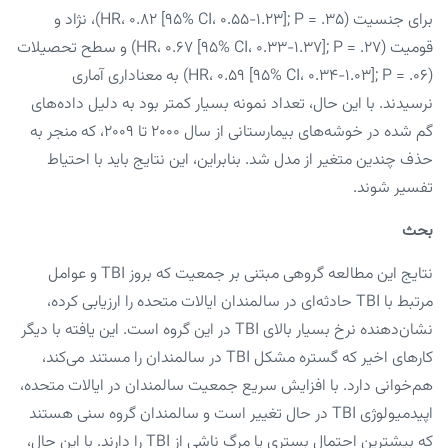
برای جنسیت (HR، ۰.۸۲ [۹۵% CI، ۰.۵۵-۱.۲۳]; P = .۳۵)، نژاد و
قومیت (HR، ۰.۶۷ [۹۵% CI، ۰.۳۳-۱.۳۷]; P = .۲۷) و سطح تحصیلات
(HR، ۰.۵۹ [۹۵% CI، ۰.۳۴-۱.۰۳]; P = .۰۶) به معناداری آماری
نرسیدند. با این حال، تعداد نمونه بسیار کمتر بود به دلیل داده‌های
گم شده در خوشه‌های بیمارستانی از سال ۲۰۰۰ تا ۲۰۰۹، که منجر به
حذف چندین متغیر از مدل شد. بنابراین، این نتایج باید با احتیاط
تفسیر شوند.
بحث
نتایج این مطالعه گروهی مبتنی بر جمعیت که بروز TBI و عوامل
مرتبط با TBI حادثه‌ای در سالمندان ایالات متحده را ارزیابی کرده،
نشان‌دهنده نرخ بسیار بالای TBI در این گروه است. این یافته با دیگر
کارهای اخیر که گستره مشکل TBI در سالمندان را مستند می‌کند،
هم‌خوانی دارد. با افزایش سریع جمعیت سالمندان در ایالات متحده،
اپیدمیولوژی TBI در حال تغییر است و سالمندان گروه سنی هستند
که بیشترین احتمال بستری یا مرگ ناشی از TBI را دارند. با این حال،