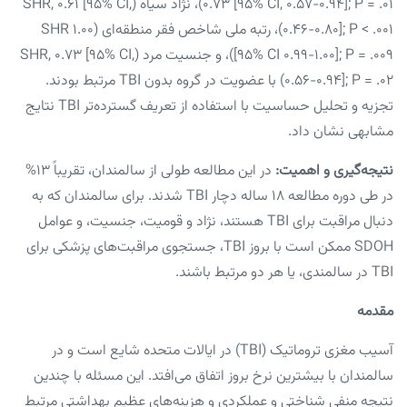
۰.۷۳ [۹۵% CI, ۰.۵۷-۰.۹۴]; P = .۰۱)، نژاد سیاه (SHR, ۰.۶۱ [۹۵% CI,
۰.۴۶-۰.۸۰]; P < .۰۰۱)، رتبه ملی شاخص فقر منطقه‌ای (SHR ۱.۰۰
[۹۵% CI ۰.۹۹-۱.۰۰]; P = .۰۰۹)، و جنسیت مرد (SHR, ۰.۷۳ [۹۵% CI,
۰.۵۶-۰.۹۴]; P = .۰۲) با عضویت در گروه بدون TBI مرتبط بودند.
تجزیه و تحلیل حساسیت با استفاده از تعریف گسترده‌تر TBI نتایج
مشابهی نشان داد.
نتیجه‌گیری و اهمیت:
در این مطالعه طولی از سالمندان، تقریباً ۱۳%
در طی دوره مطالعه ۱۸ ساله دچار TBI شدند. برای سالمندان که به
دنبال مراقبت برای TBI هستند، نژاد و قومیت، جنسیت، و عوامل
SDOH ممکن است با بروز TBI، جستجوی مراقبت‌های پزشکی برای
TBI در سالمندی، یا هر دو مرتبط باشند.
مقدمه
آسیب مغزی تروماتیک (TBI) در ایالات متحده شایع است و در
سالمندان با بیشترین نرخ بروز اتفاق می‌افتد. این مسئله با چندین
نتیجه منفی شناختی و عملکردی و هزینه‌های عظیم بهداشتی مرتبط