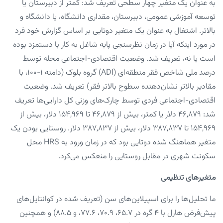
به عنوان یک متغیر چهار سطحی تعریف شد: کمتر از دبیرستان یا
توسعه آموزشی عمومی، دبیرستان، مقداری دانشگاه، یا دانشگاه و
بالاتر. اشتغال به عنوان یک متغیر دوتایی بر اساس گزارش خود فرد
در مورد اینکه آیا در زمان نظرسنجی پایه شاغل به کار با دستمزد بوده
است یا نه، تعریف شد. وضعیت اقتصادی-اجتماعی محله توسط
درصد ملی شاخص فقر منطقه‌ای (ADI) گروه بلوک (دامنه ۱-۱۰۰، با
مقادیر بالاتر نشان‌دهنده سطوح بالاتر فقر) تعریف شد. وضعیت
اقتصادی-اجتماعی فردی توسط چارک‌های وزنی کل دارایی‌ها تعریف
شد: ۴۶,۸۷۹ دلار یا کمتر، بیش از ۴۶,۸۷۹ تا ۱۵۴,۹۶۹ دلار، بیش از
۱۵۴,۹۶۹ تا ۳۸۷,۸۳۷ دلار، بیش از ۳۸۷,۸۳۷ دلار. روستایی بودن یک
متغیر هماهنگ شده دوتایی بود که در زمان ورود به HRS محل
سکونت شهری در مقابل روستایی را منعکس می‌کرد.
متغیرهای تنظیمی
ما تحلیل‌ها را برای اسپیلاین‌های سن (تعریف شده در کوانتایل‌های
پیش‌فرض هارل با ۴ گره در ۶۵.۷، ۷۰.۹، ۷۷.۶، و ۸۸.۵) و همچنین