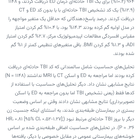
۹۶۴ (۱۰.۲%) برای یک TBI حادثه‌ای درمان ED دریافت کردند، و ۱۱۴۸
(۱۲.۹%) یک کد تشخیص TBI حادثه‌ای با یا بدون کد ED و CT
دریافت کردند. درصد پاسخ‌دهندگانی که حداقل یک متغیر مواجهه را
در مدل اولیه گم کرده بودند ۱۴.۳% بود، با ۱۰.۴% گم کردن امتیاز
مقیاس افسردگی مطالعات اپیدمیولوژیک مرکز، ۲.۷% گم کردن امتیاز
ADI، و ۱.۳% گم کردن BMI. باقی متغیرهای تنظیمی کمتر از ۱% گم
شده بودند.
تحلیل‌های حساسیت شامل سالمندانی که کد TBI حادثه‌ای دریافت
کرده بودند اما مراجعه به ED و اسکن CT یا MRI نداشتند (n = ۱۱۴۸)
نتایج مشابهی نشان داد. دیگر تحلیل‌های حساسیت با استفاده از
کدها فقط (یعنی تشخیص TBI اما بدون مراجعه به ED یا اسکن
تصویربرداری) نتایج مشابهی نشان دادند وقتی بر اساس وضعیت
بستری در بیمارستان طبقه‌بندی شدند، به استثنای اینکه جنسیت زن
دیگر با بروز TBI حادثه‌ای مرتبط نبود (HR، ۰.۸۱ [۹۵% CI، ۰.۵۲-۱.۲۷];
P = .۳۶). در تحلیل‌های حساسیت اضافی طبقه‌بندی شده بر اساس
خوشه‌های بیمارستانی عمومی در مقابل خصوصی یا دیگر، یافته‌ها