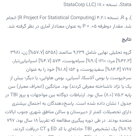
Stata، نسخه ۱۷.۰ (StataCorp LLC
)، و R، نسخه ۴.۲.۱ (R Project For Statistical Computing) انجام
شد. مقدار دوطرفه P < .۰۵ به عنوان معنادار آماری در نظر گرفته شد.
نتایج
گروه تحلیلی نهایی شامل ۹,۲۳۹ سالمند (۵۲۵۸ [۵۷.۷%] زن، ۳۹۸۱
[۴۲.۳%] مرد؛ ۱۲۱۰ [۹.۱%] سیاه‌پوست، ۵۷۴ [۴.۷%] اسپانیایی‌تبار،
۷۱۹۷ [۸۴.۴%] سفیدپوست، و ۱۵۲ [۱.۸%] خود را به عنوان
سرخپوست یا بومی آلاسکا، آسیایی، بومی هاوایی، یا دیگر؛ بیش از
یک یا نژاد ناشناخته معرفی کردند) بود. میانگین (انحراف معیار) سن
پایه ۷۵.۲ (۸.۰) سال بود. ارتباطات دوگانه بین مواجهات و بروز TBI در
جدول ۱ نشان داده شده است. پاسخ‌دهندگان به احتمال بیشتری
دارای تحصیلات کمتر از دبیرستان و ساکن مناطق شهری جنوب ایالات
متحده بودند. در طی دوره پیگیری مطالعه که تقریباً ۱۸ سال بود، ۷۹۷
(۸.۹%) یک تشخیص TBI حادثه‌ای با کد ED و CT دریافت کردند،