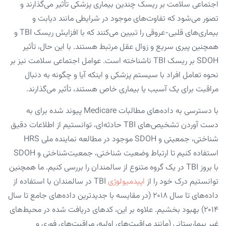
اجتماعی سلامت بر ریسک چندین بیماری پزشکی تأثیر می‌گذارند و
تصور می‌شود که تفاوت‌های موجود در شرایطی مانند دیابت و
بیماری‌های قلبی-عروقی را تبیین می‌کنند که با افزایش ریسک TBI و
همچنین پیری سریع و زوال عقل مرتبط هستند. با این حال، تأثیر
SDOH بر ریسک TBI ناشناخته است. عوامل اجتماعی سلامت نیز بر
نحوه تعامل افراد با سیستم پزشکی و اینکه آیا و چگونه به دنبال
مراقبت برای یک آسیب یا بیماری خاص هستند، تأثیر می‌گذارند.
با دسترسی به داده‌های مطالبات Medicare پیوند شده برای به
دست آوردن تشخیص‌های TBI حادثه‌ای، توانستیم از اطلاعات دقیق
شناختی، جمعیتی و SDOH موجود در مطالعه نماینده ملی HRS
استفاده کنیم تا ارتباط وضعیت شناختی، جمعیت‌شناختی و SDOH
با بروز TBI در یک گروه متنوع از سالمندان را بررسی کنیم. ما همچنین
توانستیم درک خود را از
اپیدمیولوژی
TBI در سالمندان با استفاده از
داده‌های تا سال ۲۰۱۸ (در مقایسه با جدیدترین داده‌های جامع تا سال
۲۰۱۴) بهبود بخشیم. علاوه بر این، کدهای دریافت شده در محیط‌های
غیر بیمارستانی (مانند مراقبت‌های اولیه، مراقبت‌های فوری و