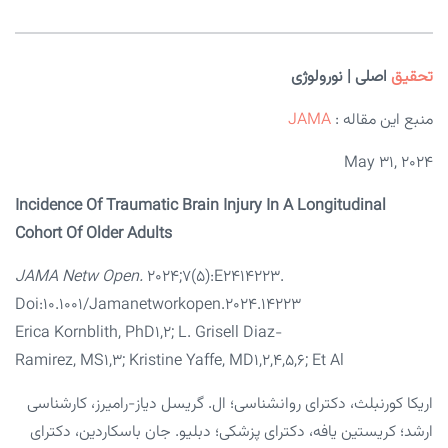
تحقیق
اصلی | نورولوژی
منبع این مقاله :
JAMA
May 31, 2024
Incidence Of Traumatic Brain Injury In A Longitudinal
Cohort Of Older Adults
JAMA Netw Open.
2024;7(5):e2414223.
Doi:10.1001/jamanetworkopen.2024.14223
Erica Kornblith, PhD1,2; L. Grisell Diaz-
Ramirez, MS1,3; Kristine Yaffe, MD1,2,4,5,6; Et Al
اریکا کورنبلث، دکترای روانشناسی؛ ال. گریسل دیاز-رامیرز، کارشناسی
ارشد؛ کریستین یافه، دکترای پزشکی؛ دبلیو. جان باسکاردین، دکترای