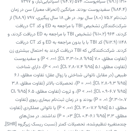
۱۲۱۰ (۹.۱%) سیاه‌پوست، ۵۷۴ (۴.۷%) اسپانیایی‌تبار، و ۷۲۹۷
(۸۴.۴%) سفیدپوست بودند. میانگین (انحراف معیار) سن در زمان
ثبت‌نام ۷۵.۲ (۸.۰) سال بود. در طی ۱۸ سال پیگیری، ۷۹۷ (۸.۹%) از
شرکت‌کنندگان تشخیص TBI با مراجعه به ED و کد CT دریافت
کردند، ۹۶۴ (۱۰.۲%) تشخیص TBI با مراجعه به ED دریافت کردند، و
۱۱۴۸ (۱۲.۹%) کد TBI با یا بدون مراجعه به ED و کد CT دریافت
کردند. شرکت‌کنندگانی که TBI دریافت کردند به احتمال بیشتری زن
(تفاوت مطلق، ۷.۰ [۹۵% CI، ۳.۳-۱۰.۸]; P < .۰۰۱) و سفیدپوست
(تفاوت مطلق، ۵.۱ [۹۵% CI، ۲.۸-۷.۴]; P < .۰۰۱)، دارای شناخت
طبیعی (در مقابل ناتوانی شناختی یا زوال عقل؛ تفاوت مطلق، ۶.۱
[۹۵% CI، ۲.۸-۹.۳]; P = .۰۰۱)، تحصیلات بالاتر (تفاوت مطلق، ۳.۸
[۹۵% CI، ۰.۹-۶.۷]; P < .۰۰۱)، و ثروت (تفاوت مطلق، ۶.۵ [۹۵% CI،
۲.۳-۱۰.۷]; P = .۰۱) بودند و در زمان ثبت‌نام بیماری ریوی (تفاوت
مطلق، ۵.۱ [۹۵% CI، ۳.۰-۷.۲]; P < .۰۰۱) یا ناتوانی عملکردی (تفاوت
مطلق، ۳.۳ [۹۵% CI، ۰.۴-۶.۱]; P = .۰۳) نداشتند. در مدل‌های
چندمتغیره تنظیم‌شده، تحصیلات کمتر (نسبت ریسک زیرگروه [SHR],