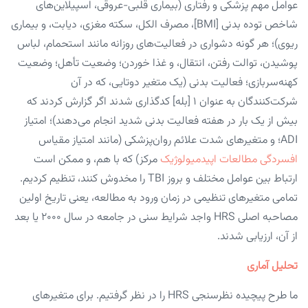
عوامل مهم پزشکی و رفتاری (بیماری قلبی-عروقی، اسپیلاین‌های
شاخص توده بدنی [BMI]، مصرف الکل، سکته مغزی، دیابت، و بیماری
ریوی)؛ هر گونه دشواری در فعالیت‌های روزانه مانند استحمام، لباس
پوشیدن، توالت رفتن، انتقال، و غذا خوردن؛ وضعیت تأهل؛ وضعیت
کهنه‌سربازی؛ فعالیت بدنی (یک متغیر دوتایی، که در آن
شرکت‌کنندگان به عنوان ۱ [بله] کدگذاری شدند اگر گزارش کردند که
بیش از یک بار در هفته فعالیت بدنی شدید انجام می‌دهند)؛ امتیاز
ADI؛ و متغیرهای شدت علائم روان‌پزشکی (مانند امتیاز مقیاس
افسردگی
مطالعات اپیدمیولوژیک
مرکز) که با هم، و ممکن است
ارتباط بین عوامل مختلف و بروز TBI را مخدوش کنند، تنظیم کردیم.
تمامی متغیرهای تنظیمی در زمان ورود به مطالعه، یعنی تاریخ اولین
مصاحبه اصلی HRS واجد شرایط سنی در جامعه در سال ۲۰۰۰ یا بعد
از آن، ارزیابی شدند.
تحلیل آماری
ما طرح پیچیده نظرسنجی HRS را در نظر گرفتیم. برای متغیرهای