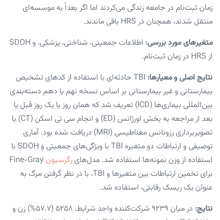
زمان ثبت‌نام در جامعه زندگی می‌کردند اما اگر بعداً به موسسه‌ای
منتقل شدند، همچنان در HRS باقی ماندند.
متغیرهای مورد بررسی:
اطلاعات جمعیتی، شناختی، پزشکی، و SDOH
از HRS در زمان ثبت‌نام.
نتایج اصلی و معیارها:
TBI حادثه‌ای با استفاده از کدهای تشخیص
بیمارستانی و غیر بیمارستانی بر اساس نسخه نهم یا دهم دسته‌بندی
بین‌المللی بیماری‌ها (ICD) تعریف شد که همان روز یا یک روز قبل یا
بعد از مراجعه به بخش اورژانس (ED) و انجام سی تی اسکن (CT) یا
تصویربرداری رزونانس مغناطیسی (MRI) دریافت شده بود. آماری
توصیفی و ارتباطات دو متغیره TBI با ویژگی‌های جمعیتی و SDOH با
استفاده از وزن نمونه‌ها استفاده شد. مدل‌های
رگرسیون
Fine-Gray
برای تخمین ارتباطات بین متغیرها و TBI، با در نظر گرفتن مرگ به
عنوان یک ریسک رقابتی، استفاده شد.
نتایج:
در میان ۹۲۳۹ شرکت‌کننده واجد شرایط، ۵۲۵۸ (۵۷.۷%) زن و