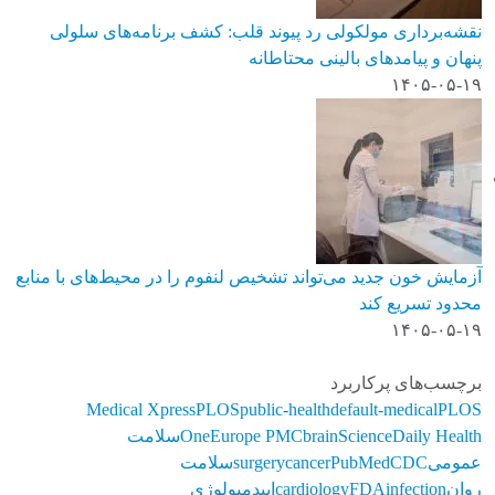
نقشه‌برداری مولکولی رد پیوند قلب: کشف برنامه‌های سلولی
پنهان و پیامدهای بالینی محتاطانه
۱۴۰۵-۰۵-۱۹
آزمایش خون جدید می‌تواند تشخیص لنفوم را در محیط‌های با منابع
محدود تسریع کند
۱۴۰۵-۰۵-۱۹
برچسب‌های پرکاربرد
Medical Xpress
PLOS
public-health
default-medical
PLOS
ScienceDaily Health
brain
Europe PMC
One
سلامت
عمومی
CDC
PubMed
cancer
surgery
سلامت
روان
infection
FDA
cardiology
اپیدمیولوژی