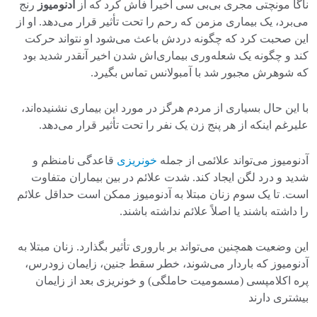
ناگا مونچتی مجری بی‌بی سی اخیراً فاش کرد که از
آدنومیوز
رنج
می‌برد، یک بیماری مزمن که رحم را تحت تأثیر قرار می‌دهد. او از
این صحبت کرد که چگونه دردش باعث می‌شود او نتواند حرکت
کند و چگونه یک شعله‌وری بیماری‌اش شدن اخیر آنقدر شدید بود
که شوهرش مجبور شد با آمبولانس تماس بگیرد.
با این حال بسیاری از مردم هرگز در مورد این بیماری نشنیده‌اند،
علیرغم اینکه از هر پنج زن یک نفر را تحت تأثیر قرار می‌دهد.
آدنومیوز می‌تواند علائمی از جمله
خونریزی
قاعدگی نامنظم و
شدید و درد لگن ایجاد کند. شدت علائم در بین بیماران متفاوت
است. تا یک سوم زنان مبتلا به آدنومیوز ممکن است حداقل علائم
را داشته باشند یا اصلاً علائم نداشته باشند.
این وضعیت همچنین می‌تواند بر باروری تأثیر بگذارد. زنان مبتلا به
آدنومیوز که باردار می‌شوند، خطر سقط جنین، زایمان زودرس،
پره اکلامپسی (مسمومیت حاملگی) و خونریزی بعد از زایمان
بیشتری دارند