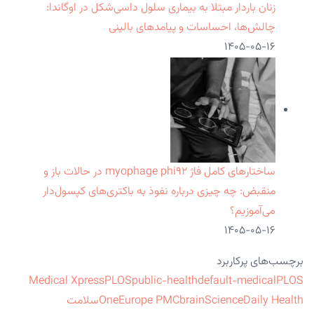
زنان باردار مبتلا به بیماری سلول داسی‌شکل در اوگاندا:
چالش‌ها، احساسات و پیامدهای بالینی
۱۴۰۵-۰۵-۱۶
ساختارهای کامل فاژ myophage phi۹۲ در حالات باز و
منقبض: چه چیزی درباره نفوذ به باکتری‌های کپسول‌دار
می‌آموزیم؟
۱۴۰۵-۰۵-۱۶
برچسب‌های پرکاربرد
Medical Xpress
PLOS
public-health
default-medical
PLOS
ScienceDaily Health
brain
Europe PMC
One
سلامت