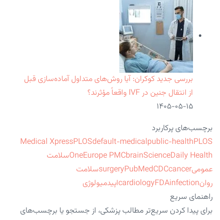
بررسی جدید کوکران: آیا روش‌های متداول آماده‌سازی قبل
از انتقال جنین در IVF واقعاً مؤثرند؟
۱۴۰۵-۰۵-۱۵
برچسب‌های پرکاربرد
Medical Xpress
PLOS
default-medical
public-health
PLOS
ScienceDaily Health
brain
Europe PMC
One
سلامت
عمومی
cancer
CDC
PubMed
surgery
سلامت
روان
infection
FDA
cardiology
اپیدمیولوژی
راهنمای سریع
برای پیدا کردن سریع‌تر مطالب پزشکی، از جستجو یا برچسب‌های