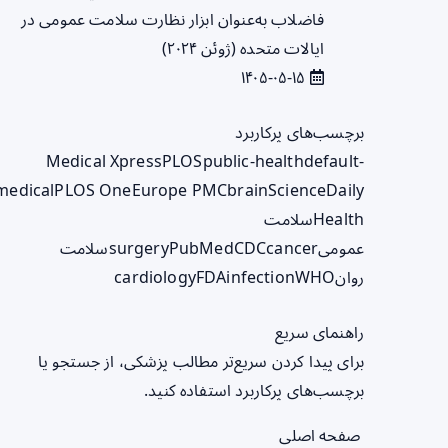
فاضلاب به‌عنوان ابزار نظارت سلامت عمومی در
ایالات متحده (ژوئن ۲۰۲۴)
۱۴۰۵-۰۵-۱۵
برچسب‌های پرکاربرد
Medical Xpress
PLOS
public-health
default-
medical
PLOS One
Europe PMC
brain
ScienceDaily
Health
سلامت
عمومی
cancer
CDC
PubMed
surgery
سلامت
روان
WHO
infection
FDA
cardiology
راهنمای سریع
برای پیدا کردن سریع‌تر مطالب پزشکی، از جستجو یا
برچسب‌های پرکاربرد استفاده کنید.
صفحه اصلی