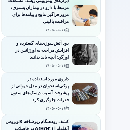
ابزارهای پیش‌بینی ریسک مشکلات
مرتبط با دارو در بیماران بستری:
مرور فراگیر نتایج و پیامدها برای
مراقبت بالینی
۱۴۰۵-۰۵-۱۶
دود آتش‌سوزی‌های گسترده و
افزایش مراجعه به اورژانس در
اورگن: آنچه باید بدانید
۱۴۰۵-۰۵-۱۶
داروی مورد استفاده در
پوکی‌استخوان در مدل حیوانی از
پیشرفت آسیب دیسک‌های ستون
فقرات جلوگیری کرد
۱۴۰۵-۰۵-۱۶
کشف زودهنگام زیرشاخه K ویروس
آنفلوانزا A(H۳N۲) در فاضلاب