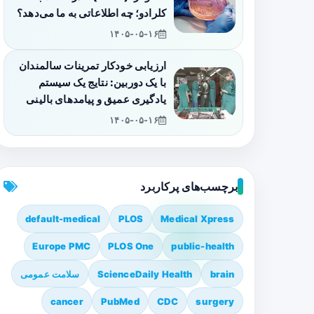
کلرادو؛ چه اطلاعاتی به ما می‌دهد؟
۱۴۰۵-۰۵-۱۶
ارزیابی خودکار تمرینات سالمندان
با یک دوربین: نتایج یک سیستم
یادگیری عمیق و پیامدهای بالینی
۱۴۰۵-۰۵-۱۶
برچسب‌های پرکاربرد
default-medical
PLOS
Medical Xpress
Europe PMC
PLOS One
public-health
brain
ScienceDaily Health
سلامت عمومی
cancer
PubMed
CDC
surgery