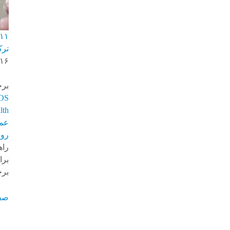
ترک
-۱۶
برچ
OS
lth
عم
روا
راه
برا
برچ
صف