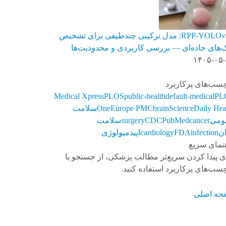
RPP‑YOLOv۱۱: مدل ترکیبی چندطیفی برای تشخیص
‌های جاده‌ای — بررسی کاربردی و محدودیت‌ها
۱۴۰۵-۰۵
سب‌های پرکاربرد
Medical Xpress
PLOS
public-health
default-medical
PL
ScienceDaily Hea
brain
Europe PMC
One
سلامت
ومی
cancer
PubMed
CDC
surgery
سلامت
ن
infection
FDA
cardiology
اپیدمیولوژی
نمای سریع
ی پیدا کردن سریع‌تر مطالب پزشکی، از جستجو یا
سب‌های پرکاربرد استفاده کنید.
حه اصلی