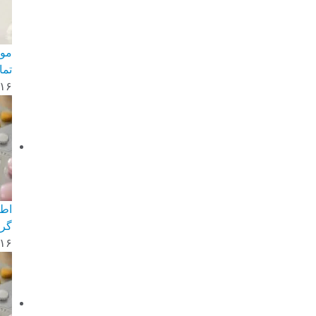
مور
تما
-۱۶
گرم‌کن
-۱۶