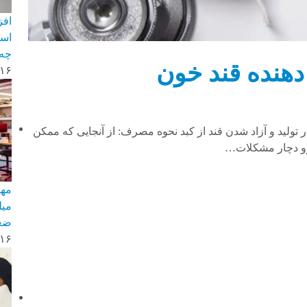
افز
است
چه 
دهنده قند خون
-۱۶
 تولید و آزاد شدن قند از کبد نحوه مصرف: از آنجایی که ممکن
رو دچار مشکلات…
میل
ضع
-۱۶