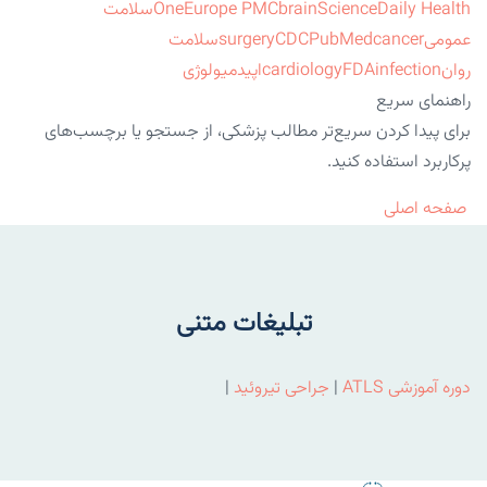
ScienceDaily Health
brain
Europe PMC
One
سلامت
عمومی
cancer
PubMed
CDC
surgery
سلامت
روان
infection
FDA
cardiology
اپیدمیولوژی
راهنمای سریع
برای پیدا کردن سریع‌تر مطالب پزشکی، از جستجو یا برچسب‌های
پرکاربرد استفاده کنید.
صفحه اصلی
تبلیغات متنی
دوره آموزشی ATLS
|
جراحی تیروئید
|